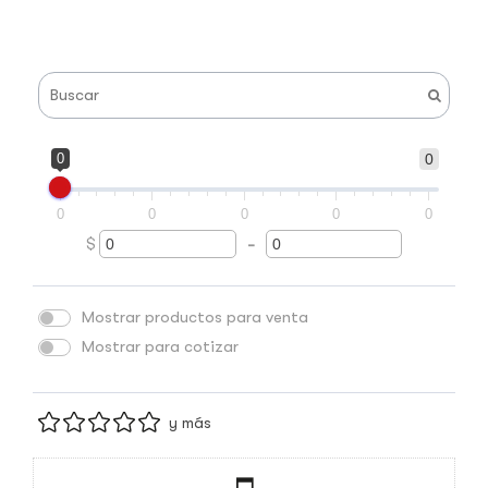
0
0
0
0
0
0
0
$
-
Minimum Price
Maximum Price
Mostrar productos para venta
Mostrar para cotizar
y más