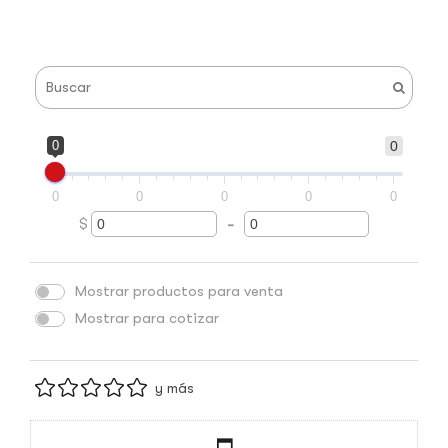
0
0
0
0
0
0
0
$
-
Minimum Price
Maximum Price
Mostrar productos para venta
Mostrar para cotizar
y más