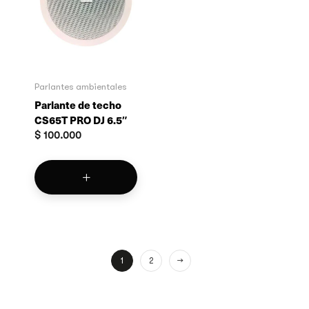
Parlantes ambientales
Parlante de techo
CS65T PRO DJ 6.5″
$
100.000
1
2
→