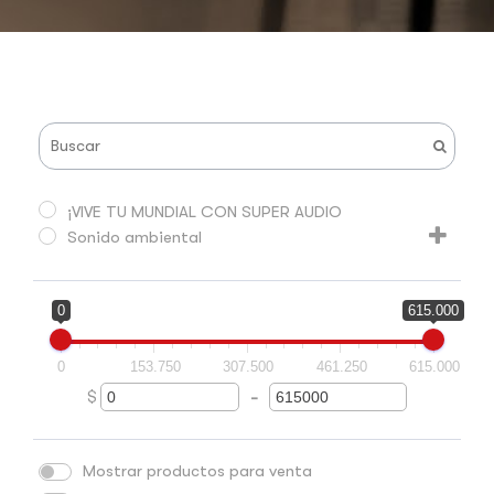
¡VIVE TU MUNDIAL CON SUPER AUDIO
Sonido ambiental
0
615.000
0
153.750
307.500
461.250
615.000
$
-
Minimum Price
Maximum Price
Mostrar productos para venta