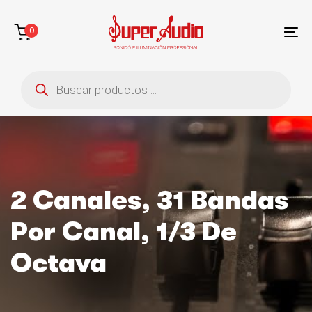
Saltar
Saltar
enlaces
a
0
la
To
navegación
na
Búsqueda
principal
de
saltar
productos
al
contenido
2 Canales, 31 Bandas
Por Canal, 1/3 De
Octava