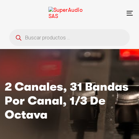
Saltar
Saltar
enlaces
a
To
la
na
navegación
Búsqueda
principal
de
saltar
productos
al
contenido
2 Canales, 31 Bandas
Por Canal, 1/3 De
Octava