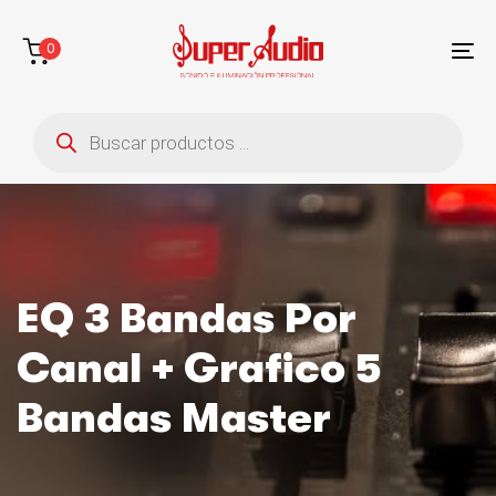
Saltar
Saltar
enlaces
a
0
la
To
navegación
na
Búsqueda
principal
de
saltar
productos
al
contenido
EQ 3 Bandas Por
Canal + Grafico 5
Bandas Master