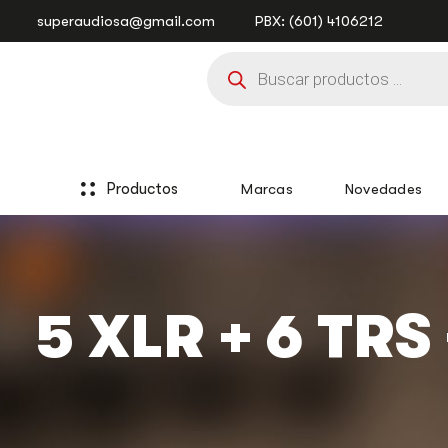
Saltar
Saltar
superaudiosa@gmail.com
PBX: (601) 4106212
enlaces
a
Búsqueda
la
de
navegación
productos
principal
saltar
al
contenido
Productos
Marcas
Novedades
5 XLR + 6 TRS