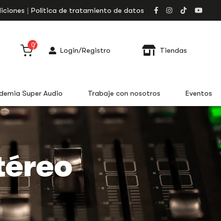
iciones
Política de tratamiento de datos
0
Login/Registro
Tiendas
demia Super Audio
Trabaje con nosotros
Eventos
téreo