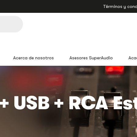
Términos y cond
Acerca de nosotros
Asesores SuperAudio
Aca
 + USB + RCA Es