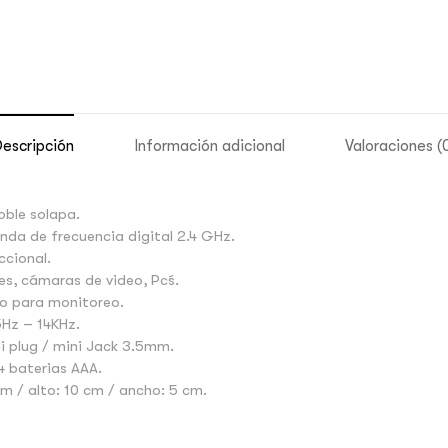
escripción
Información adicional
Valoraciones (
oble solapa.
nda de frecuencia digital 2.4 GHz.
ccional.
, cámaras de video, Pc´s.
io para monitoreo.
5Hz – 14KHz.
i plug / mini Jack 3.5mm.
4 baterias AAA.
m / alto: 10 cm / ancho: 5 cm.