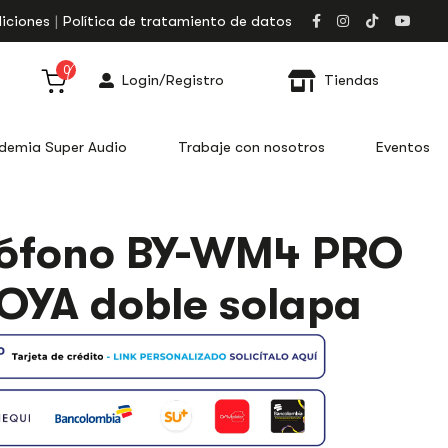
iciones
Política de tratamiento de datos
0
Login/Registro
Tiendas
demia Super Audio
Trabaje con nosotros
Eventos
rófono BY-WM4 PRO
OYA doble solapa