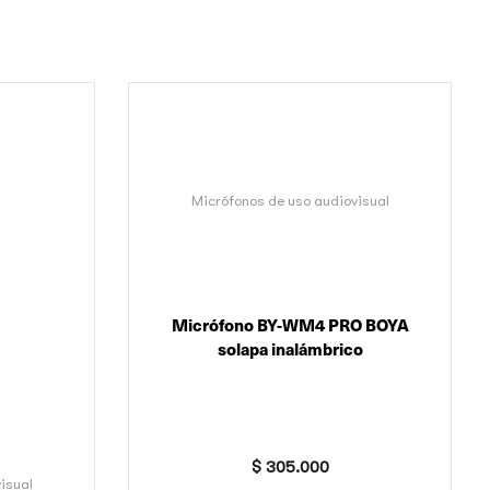
Micrófonos de uso audiovisual
Micrófono BY-WM4 PRO BOYA
solapa inalámbrico
$
305.000
isual