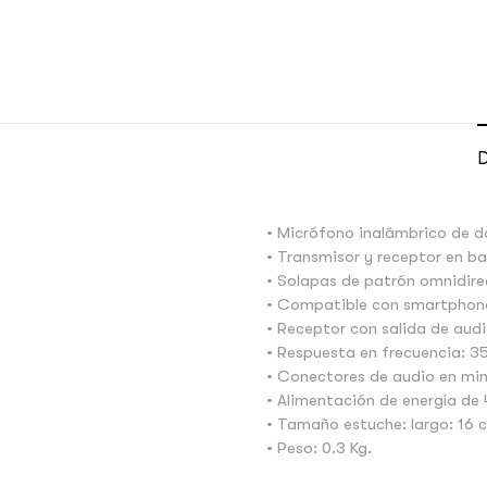
D
• Micrófono inalámbrico de d
• Transmisor y receptor en ba
• Solapas de patrón omnidire
• Compatible con smartphones
• Receptor con salida de aud
• Respuesta en frecuencia: 3
• Conectores de audio en min
• Alimentación de energía de 
• Tamaño estuche: largo: 16 c
• Peso: 0.3 Kg.