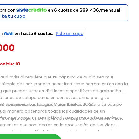
pra con
en
6
cuotas de
$89.436/mensual.
cita tu cupo.
000
nible: 10
audiovisual requiere que tu captura de audio sea muy
y que puedas usar en distintos dispositivos de grabación de
rófonos de solapa cumplen con estos principios y te
os de manera rápida y con una fácil conexión a tu equipo
AS es representante para Colombia de BOYA.
gual manera obtendrás todas las cualidades de un
esional como su sensibilidad, respuesta en frecuencia y
 Compra seguro, Compra con el respaldo que Super Audio
ue son ideales en la producción de tus Vlogs,
presentaciones, dándote los resultados deseados y de muy