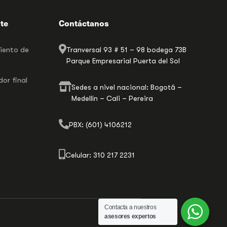
nte
Contáctanos
miento de
Tranversal 93 # 51 – 98 bodega 73B
Parque Empresarial Puerta del Sol
or final
Sedes a nivel nacional: Bogotá –
Medellín – Cali – Pereira
PBX: (601) 4106212
Celular: 310 217 2231
Contacta a nuestros
asesores expertos