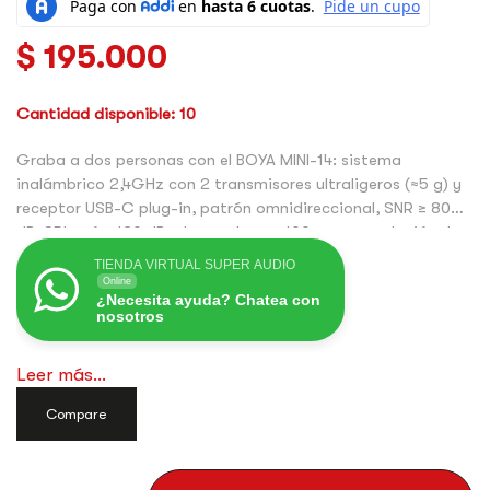
$
195.000
Cantidad disponible: 10
Graba a dos personas con el BOYA MINI-14: sistema
inalámbrico 2,4GHz con 2 transmisores ultraligeros (≈5 g) y
receptor USB-C plug-in, patrón omnidireccional, SNR ≥ 80
dB, SPL máx. 120 dB, alcance hasta 100 m y cancelación de
ruido de 3 niveles + 3 modos de cambio de voz. Autonomía
TIENDA VIRTUAL SUPER AUDIO
≈6 h por carga y ≈30 h con estuche. Ideal para vlogs,
Online
¿Necesita ayuda? Chatea con
entrevistas y contenido móvil.
nosotros
Super Audio SAS es el representante exclusivo para
Colombia de BOYA. Compra legal, compra seguro, compra
Leer más...
con el respaldo que Super Audio te ofrece.
Compare