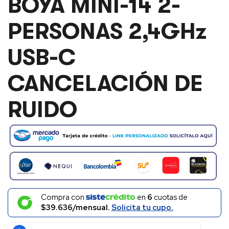
BOYA MINI-14 2-
PERSONAS
2,4GHZ
USB-
PERSONAS 2,4GHz
C
CANCELACIÓN
USB-C
DE
RUIDO
CANTIDAD
CANCELACIÓN DE
RUIDO
Compra con
en
6
cuotas de
$39.636/mensual.
Solicita tu cupo.