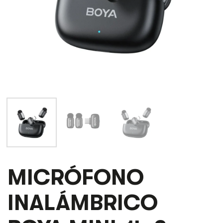
MICRÓFONO
MICRÓFONO
INALÁMBRICO
BOYA
INALÁMBRICO
MINI-
14
2-