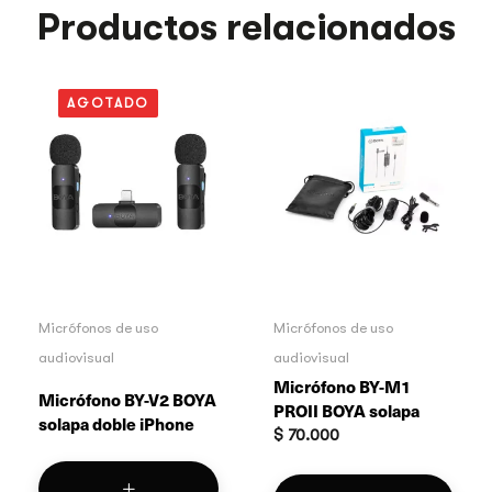
Productos relacionados
AGOTADO
Micrófonos de uso
Micrófonos de uso
audiovisual
audiovisual
Micrófono BY-M1
Micrófono BY-V2 BOYA
PROII BOYA solapa
solapa doble iPhone
$
70.000