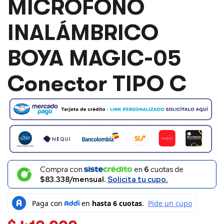
MICRÓFONO
INALÁMBRICO
BOYA
INALÁMBRICO
MAGIC-
05
CONECTOR
BOYA MAGIC-05
TIPO
C
CANTIDAD
Conector TIPO C
Compra con
en
6
cuotas de
$83.338/mensual.
Solicita tu cupo.