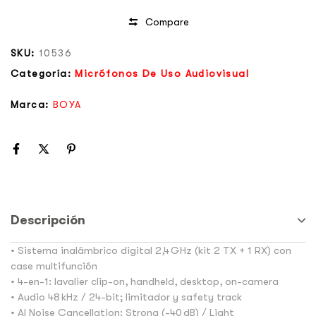
Compare
SKU:
10536
Categoría:
Micrófonos De Uso Audiovisual
Marca:
BOYA
Descripción
• Sistema inalámbrico digital 2,4 GHz (kit 2 TX + 1 RX) con
case multifunción
• 4-en-1: lavalier clip-on, handheld, desktop, on-camera
• Audio 48 kHz / 24-bit; limitador y safety track
• AI Noise Cancellation: Strong (-40 dB) / Light