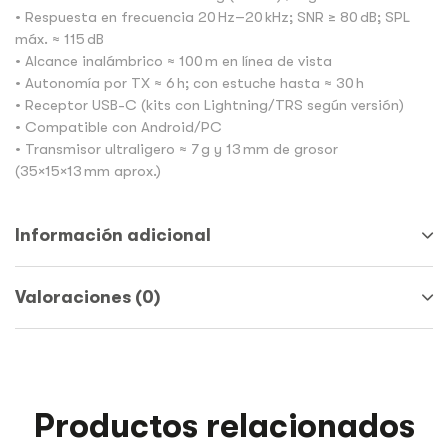
• Respuesta en frecuencia 20 Hz–20 kHz; SNR ≥ 80 dB; SPL
máx. ≈ 115 dB
• Alcance inalámbrico ≈ 100 m en línea de vista
• Autonomía por TX ≈ 6 h; con estuche hasta ≈ 30 h
• Receptor USB-C (kits con Lightning/TRS según versión)
• Compatible con Android/PC
• Transmisor ultraligero ≈ 7 g y 13 mm de grosor
(35×15×13 mm aprox.)
Información adicional
Valoraciones (0)
Productos relacionados