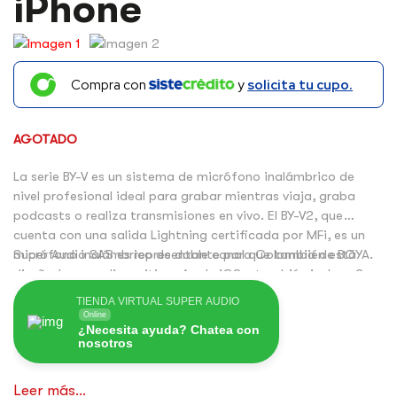
iPhone
Compra con
y
solicita tu cupo.
AGOTADO
La serie BY-V es un sistema de micrófono inalámbrico de
nivel profesional ideal para grabar mientras viaja, graba
podcasts o realiza transmisiones en vivo. El BY-V2, que
cuenta con una salida Lightning certificada por MFi, es un
micrófono inalámbrico de doble canal que también está
Super Audio SAS es representante para Colombia de BOYA.
diseñado para dispositivos Apple iOS y también incluye 2
transmisores y 1 receptor. Ofrece una solución de audio de
TIENDA VIRTUAL SUPER AUDIO
alta calidad a un precio asequible, haciéndola accesible a
Online
¿Necesita ayuda? Chatea con
una gama más amplia de usuarios.
nosotros
Leer más...