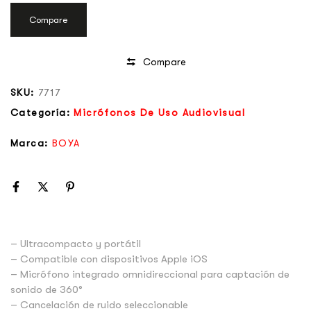
Compare
Compare
SKU:
7717
Categoría:
Micrófonos De Uso Audiovisual
Marca:
BOYA
– Ultracompacto y portátil
– Compatible con dispositivos Apple iOS
– Micrófono integrado omnidireccional para captación de
sonido de 360°
– Cancelación de ruido seleccionable