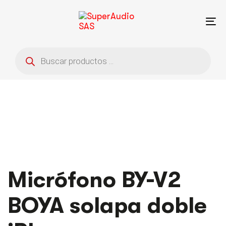
Saltar
Saltar
enlaces
a
To
la
na
navegación
Búsqueda
principal
de
saltar
productos
al
contenido
Micrófono BY-V2
BOYA solapa doble