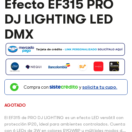
Efecto EF315 PRO
DJ LIGHTING LED
DMX
Compra con
y
solicita tu cupo.
AGOTADO
El EF315 de PRO DJ LIGHTING es un efecto LED versátil con
protección IP20, ideal para ambientes controlados. Cuenta
con 6 LEDs de 3W en colores RYGWBP y múltiples modos de