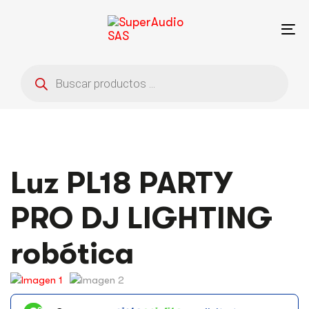
Saltar
Saltar
enlaces
a
To
la
na
navegación
Búsqueda
principal
de
saltar
productos
al
contenido
Luz PL18 PARTY
PRO DJ LIGHTING
robótica