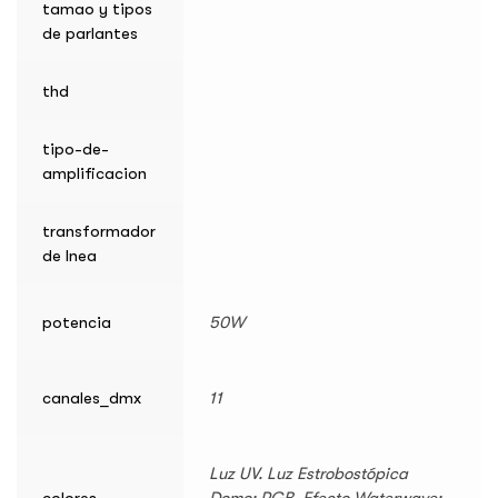
tamao y tipos
de parlantes
thd
tipo-de-
amplificacion
transformador
de lnea
potencia
50W
canales_dmx
11
Luz UV. Luz Estrobostópica
colores
Domo: RGB. Efecto Waterwave: