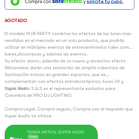
Compra con
y
solicita tu cupo.
AGOTADO
El modelo PL18 PARTY combina los efectos de las luces mas
vendidas en el mercado en un solo producto, que podrás
utilizar en múltiples eventos de entretenimiento tales como
bares,discotecas y salones de eventos.
Su efecto domo, además de su nuevo y atractivo efecto
Waterwave darán una sensación de amplia cobertura de
iluminación incluso en grandes espacios, que se
complementan con efectos estrobostópicos, luces UV y
rayos láser.
Super Audio S.A.S es el representante exclusivo para
Colombia de PRO DJ LIGHTING.
Compra Legal, Compra seguro, Compra con el respaldo que
Super Audio te ofrece.
TIENDA VIRTUAL SUPER AUDIO
Online