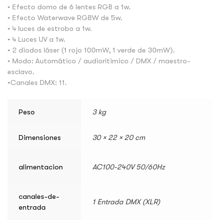
• Efecto domo de 6 lentes RGB a 1w.
• Efecto Waterwave RGBW de 5w.
• 4 luces de estrobo a 1w.
• 4 Luces UV a 1w.
• 2 diodos láser (1 rojo 100mW, 1 verde de 30mW).
• Modo: Automático / audiorítimico / DMX / maestro-
esclavo.
•Canales DMX: 11.
Peso
3 kg
Dimensiones
30 × 22 × 20 cm
alimentacion
AC100-240V 50/60Hz
canales-de-
1 Entrada DMX (XLR)
entrada