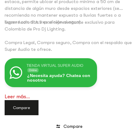
estaca, permite ubicar el producto mínimo a 50 cm de
distancia de algún muro desde espacios exteriores (se
recomienda no mantener expuesto a lluvias fuertes o a
lugares con alta exposición al agua).
Super Audio S.A.S es el representante exclusivo para
Colombia de Pro Dj Lighting.
Compra Legal, Compra seguro, Compra con el respaldo que
Super Audio te ofrece.
TIENDA VIRTUAL SUPER AUDIO
Online
¿Necesita ayuda? Chatea con
nosotros
Leer más...
Compare
Compare