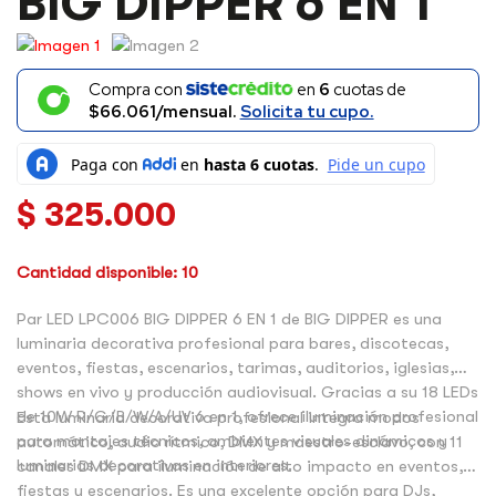
BIG DIPPER 6 EN 1
DIPPER
6
EN
1
Compra con
en
6
cuotas de
CANTIDAD
$66.061/mensual.
Solicita tu cupo.
$
325.000
Cantidad disponible: 10
Par LED LPC006 BIG DIPPER 6 EN 1 de BIG DIPPER es una
luminaria decorativa profesional para bares, discotecas,
eventos, fiestas, escenarios, tarimas, auditorios, iglesias,
shows en vivo y producción audiovisual. Gracias a su 18 LEDs
de 10W R/G/B/W/A/UV 6 en 1, ofrece iluminación profesional
Esta luminaria decorativa profesional integra modos
para montajes técnicos, ambientes visuales dinámicos y
automático, audio rítmico, DMX y maestro-esclavo, con 11
luminarias decorativas en interiores.
canales DMX para iluminación de alto impacto en eventos,
fiestas y escenarios. Es una excelente opción para DJs,