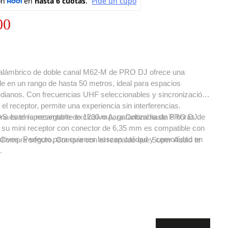
00
nalámbrico de doble canal M62-M de PRO DJ ofrece una
le en un rango de hasta 50 metros, ideal para espacios
ianos. Con frecuencias UHF seleccionables y sincronización
el receptor, permite una experiencia sin interferencias.
na batería recargable de 1200 mA, garantiza hasta 8 horas de
S es el representante exclusivo para Colombia de PRO DJ.
y su mini receptor con conector de 6,35 mm es compatible con
sitivos. Perfecto para quienes buscan calidad y comodidad en
Compra seguro, Compra con el respaldo que Super Audio te
.