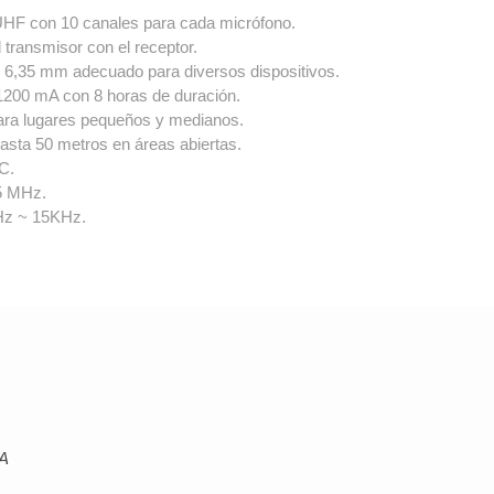
UHF con 10 canales para cada micrófono.
 transmisor con el receptor.
e 6,35 mm adecuado para diversos dispositivos.
e 1200 mA con 8 horas de duración.
para lugares pequeños y medianos.
hasta 50 metros en áreas abiertas.
C.
95 MHz.
0Hz ~ 15KHz.
mA