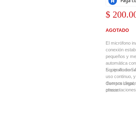
$
200.0
AGOTADO
El micrófono i
conexión estab
pequeños y med
automática con 
Equipado con u
Super Audio SA
uso continuo, 
diversos dispo
Compra Legal, 
presentaciones
ofrece.