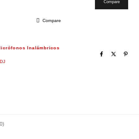
Compare
Compare
icrófonos Inalámbricos
DJ
0)