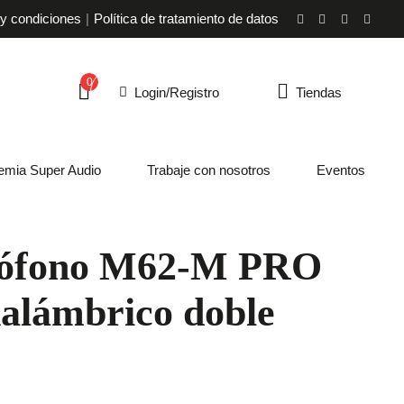
y condiciones
Política de tratamiento de datos
0
Login/Registro
Tiendas
emia Super Audio
Trabaje con nosotros
Eventos
ófono M62-M PRO
nalámbrico doble