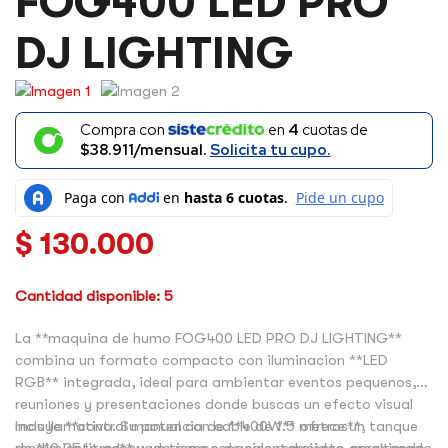
FOG400 LED PRO
FOG400
LED
DJ LIGHTING
PRO
DJ
LIGHTING
CANTIDAD
Compra con
en
4
cuotas de
$38.911/mensual.
Solicita tu cupo.
$
130.000
Cantidad disponible: 5
La **maquina de humo FOG400 LED PRO DJ LIGHTING**
combina un formato compacto con iluminacion **LED
RGB** integrada, ideal para ambientar eventos pequenos,
reuniones y presentaciones donde buscas un efecto visual
mas llamativo. Su potencia de **400W** ofrece un
Incluye **control manual con cable de 1.5 metros**, tanque
rendimiento adecuado para espacios reducidos, resaltando