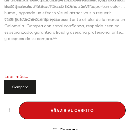
de **0.25 litros** y un tiempo de calentamiento aproximado
luces y creando atmosfera de forma sencilla.
de **3 minutos**. Sus **3 LED RGB de 3W** aportan color al
humo, logrando un efecto visual atractivo sin requerir
configuraciones complejas.
**SUPER AUDIO S.A.S es representante oficial de la marca en
Colombia. Compra con total confianza, respaldo tecnico
especializado, garantia oficial y asesoria profesional antes
y despues de tu compra.**
Leer más...
Compare
AÑADIR AL CARRITO
Compare