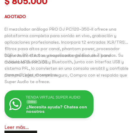
$
805.000
AGOTADO
El mezclador análogo PRO DJ PC120-350-II ofrece una
plataforma completa para sonido en vivo, grabación y
aplicaciones profesionales. Incorpora 12 entradas XLR/TRS,
filtros pasa altos por canal, phantom power, procesador
DSP con 99 efectos y ecualizador gráfico de 7 bandas. Su
Super Audio S.A.S es el representante exclusivo para
módulo MP3 con USB y Bluetooth, junto con interfaz USB y
Colombia de PRO DJ.
sistema PFL, lo convierten en una consola versátil y confiable
para múltiples escenarios.
Compra Legal, Compra seguro, Compra con el respaldo que
Super Audio te ofrece.
TIENDA VIRTUAL SUPER AUDIO
Online
¿Necesita ayuda? Chatea con
nosotros
Leer más...