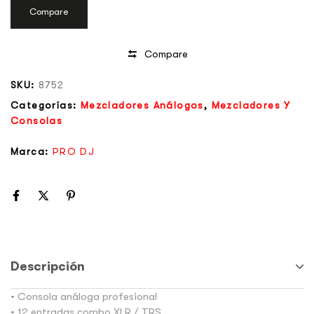
Compare
Compare
SKU:
8752
Categorías:
Mezcladores Análogos
,
Mezcladores Y
Consolas
Marca:
PRO DJ
Descripción
• Consola análoga profesional
• 12 entradas combo XLR / TRS