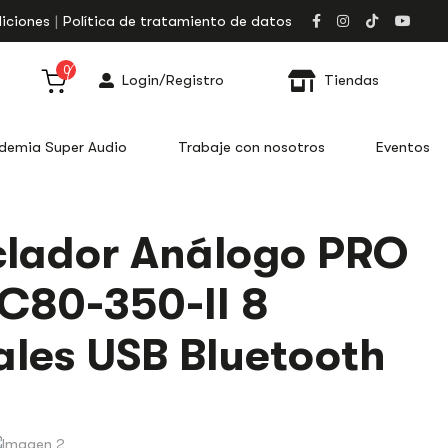
iciones
Política de tratamiento de datos
0
Login/Registro
Tiendas
demia Super Audio
Trabaje con nosotros
Eventos
lador Análogo PRO
C80-350-II 8
les USB Bluetooth