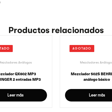
m
Productos relacionados
TADO
AGOTADO
Mezcladores Análogos
Mezcladores Análogo
zclador QX602 MP3
Mezclador 502S BEHR
INGER 2 entradas MP3
análogo básico
Leer más
Leer más