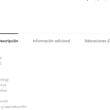
escripción
Información adicional
Valoraciones (
l
S
ening)
ctos
andas
tooth
n y reproducción