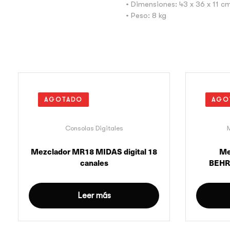
• Dimensiones: 43 x 36 x 11 c
• Peso: 8 kg
AGOTADO
AGO
Consolas Digitales
Mezclador MR18 MIDAS digital 18
Me
canales
BEHR
Leer más