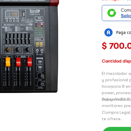
CANTIDAD
Com
Soli
$
700.
Cantidad dispo
El mezclador 
y profesional 
Incorpora 8 en
power, proces
Incluye módulo
Super Audio S.
monitoreo pre
Compra Legal,
te ofrece.