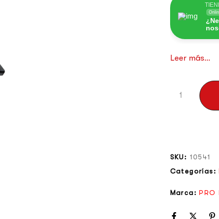
TIEN
Onli
¿Ne
nos
Leer más...
SKU:
10541
Categorías:
Marca:
PRO 