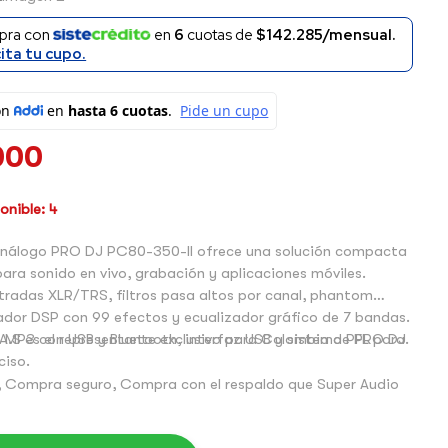
pra con
en
6
cuotas de
$142.285/mensual.
cita tu cupo.
000
nible: 4
análogo PRO DJ PC80-350-II ofrece una solución compacta
para sonido en vivo, grabación y aplicaciones móviles.
tradas XLR/TRS, filtros pasa altos por canal, phantom
ador DSP con 99 efectos y ecualizador gráfico de 7 bandas.
 MP3 con USB y Bluetooth, interfaz USB y sistema PFL para
A.S es el representante exclusivo para Colombia de PRO DJ.
ciso.
 Compra seguro, Compra con el respaldo que Super Audio