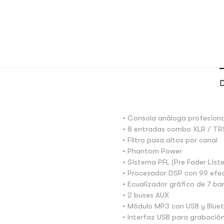
D
• Consola análoga profesiona
• 8 entradas combo XLR / TR
• Filtro pasa altos por canal
• Phantom Power
• Sistema PFL (Pre Fader List
• Procesador DSP con 99 efe
• Ecualizador gráfico de 7 b
• 2 buses AUX
• Módulo MP3 con USB y Blue
• Interfaz USB para grabació