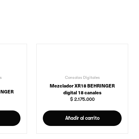
s
Consolas Digitales
Mezclador XR18 BEHRINGER
INGER
digital 18 canales
$
2.175.000
Añadir al carrito