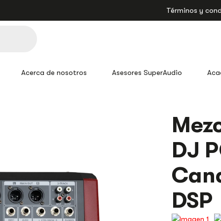
Términos y cond
Acerca de nosotros
Asesores SuperAudio
Aca
MEZCLADOR
Mezc
ANÁLOGO
PRO
DJ P
DJ
PC80-
350-
Cana
II
8
CANALES
DSP
USB
BLUETOOTH
DSP