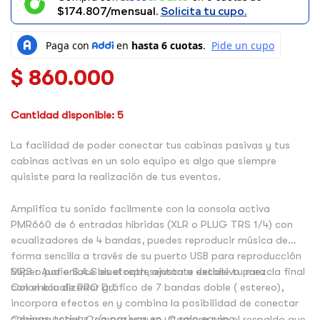
$174.807/mensual.
Solicita tu cupo.
$
860.000
Cantidad disponible: 5
La facilidad de poder conectar tus cabinas pasivas y tus
cabinas activas en un solo equipo es algo que siempre
quisiste para la realización de tus eventos.
Amplifica tu sonido facilmente con la consola activa
PMR660 de 6 entradas híbridas (XLR o PLUG TRS 1/4) con
ecualizadores de 4 bandas, puedes reproducir música de
forma sencilla a través de su puerto USB para reproducción
MP3 o por enlace bluetooth, ajusta a detalle tu mezcla final
Super Audio S.A.S es el representante exclusivo para
con el ecualizador gráfico de 7 bandas doble ( estereo),
Colombia de PRO DJ.
incorpora efectos en y combina la posibilidad de conectar
cabinas activas y/o pasivas en un solo equipo.
Compra Legal, Compra seguro, Compra con el respaldo que