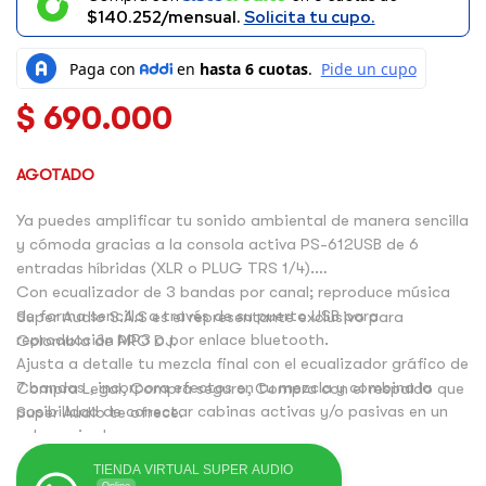
$140.252/mensual.
Solicita tu cupo.
$
690.000
AGOTADO
Ya puedes amplificar tu sonido ambiental de manera sencilla
y cómoda gracias a la consola activa PS-612USB de 6
entradas híbridas (XLR o PLUG TRS 1/4).
Con ecualizador de 3 bandas por canal; reproduce música
de forma sencilla a través de su puerto USB para
Super Audio S.A.S es el representante exclusivo para
reproducción MP3 o por enlace bluetooth.
Colombia de PRO DJ.
Ajusta a detalle tu mezcla final con el ecualizador gráfico de
7 bandas , incorpora efectos en tu mezcla y combina la
Compra Legal, Compra seguro, Compra con el respaldo que
posibilidad de conectar cabinas activas y/o pasivas en un
Super Audio te ofrece.
solo equipo!.
TIENDA VIRTUAL SUPER AUDIO
Online