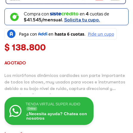
Compra con
en
4
cuotas de
$41.545/mensual.
Solicita tu cupo.
$
138.800
AGOTADO
Los micrófonos dinámicos cardiodes son parte importante
de todos los shows, muy usados para voces e instrumentos
debido a su bajo nivel de ruido, captura direccional y
respuesta en frecuencia.
El micrófono SV200 SHURE te ofrece grandes cualidades
TIENDA VIRTUAL SUPER AUDIO
tanto para en vivo o en estudio de grabación, ya que cuenta
Online
¿Necesita ayuda? Chatea con
con una respuesta en frecuencia ideal de 50Hz a 15kHz, un
nosotros
peso ligero si se desea usar en la mano y una captura muy
direccional de tipo cardiode a la fuente.