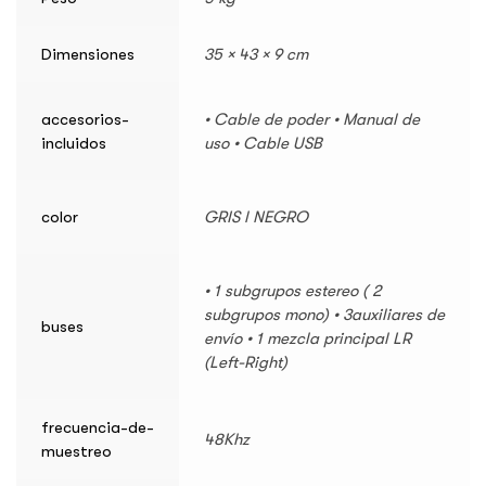
Dimensiones
35 × 43 × 9 cm
accesorios-
• Cable de poder • Manual de
incluidos
uso • Cable USB
color
GRIS l NEGRO
• 1 subgrupos estereo ( 2
subgrupos mono) • 3auxiliares de
buses
envío • 1 mezcla principal LR
(Left-Right)
frecuencia-de-
48Khz
muestreo