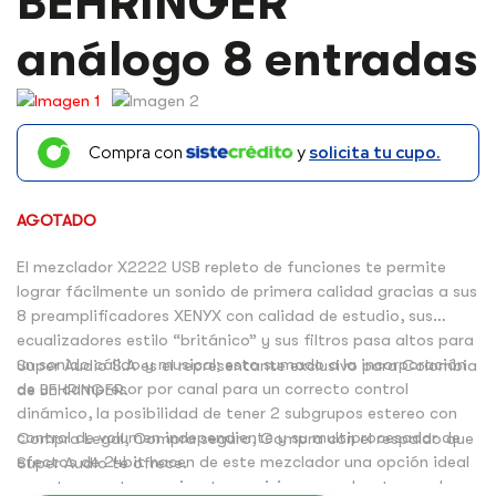
BEHRINGER
análogo 8 entradas
Compra con
y
solicita tu cupo.
AGOTADO
El mezclador X2222 USB repleto de funciones te permite
lograr fácilmente un sonido de primera calidad gracias a sus
8 preamplificadores XENYX con calidad de estudio, sus
ecualizadores estilo “británico” y sus filtros pasa altos para
un sonido cálido y musical; esto sumado a la incorporación
Super Audio S.A es el representante exclusivo para Colombia
de un compresor por canal para un correcto control
de BEHRINGER.
dinámico, la posibilidad de tener 2 subgrupos estereo con
control de volumen independiente y su multiprocesador de
Compra Legal, Compra seguro, Compra con el respaldo que
efectos de 24bit hacen de este mezclador una opción ideal
Super Audio te ofrece.
para tus eventos en vivo, transmisiones, podcast y mucho