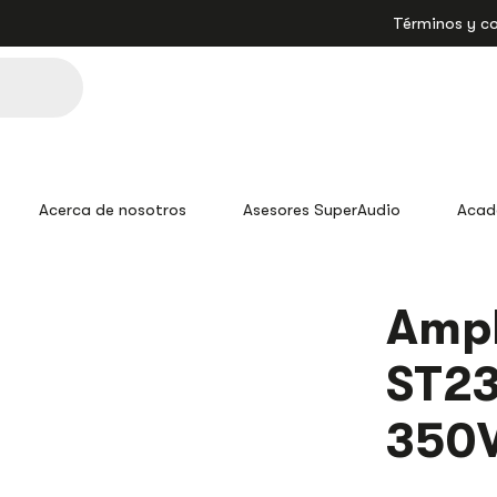
Términos y c
Acerca de nosotros
Asesores SuperAudio
Acad
Ampl
ST2
350