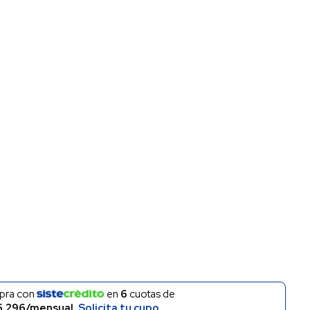
pra con
en
6
cuotas de
5.296/mensual.
Solicita tu cupo.