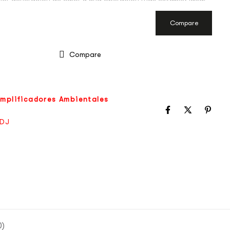
 de uso prolongado.
Compare
Compare
mplificadores Ambientales
DJ
0)