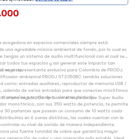
.000
 acogedora en espacios comerciales siempre está
 una agradable música ambiental de fondo, por lo cual es
 tengas un sistema de audio multifuncional con el cual se
ar todos tus espacios y así generar este impacto tan
tu negocio.
AS es el representante exclusivo para Colombia de PRODJ.
lificador ambiental PRODJ ST2350BC tendrás soluciones
d como: entradas auxiliares, reproductor de memoria USB /
h, además de varias entradas para que conectes micrófonos
cer anuncios a través de tu sistema de audio.
 Compra seguro, Compra con el respaldo que Super Audio
ador monofónico, con sus 350 watts de potencia, te permite
ta 30 parlantes que posean un consumo de 10 watts cada
istribuirlos en 6 zonas distintas, las cuales cuentan con la
 controlar su nivel de sonido de manera independiente.
pora una fuente toroidal de cobre que garantiza mayor
nor generación de calor y una operación más estable, ideal