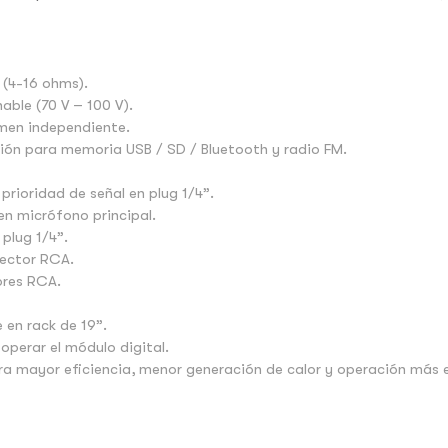
 (4-16 ohms).
nable (70 V – 100 V).
umen independiente.
ción para memoria USB / SD / Bluetooth y radio FM.
prioridad de señal en plug 1/4”.
 en micrófono principal.
plug 1/4”.
nector RCA.
ores RCA.
 en rack de 19”.
 operar el módulo digital.
ara mayor eficiencia, menor generación de calor y operación más 