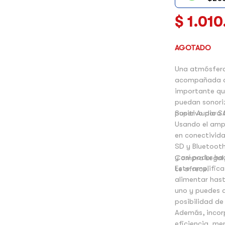
$
1.010
AGOTADO
Una atmósfera
acompañada de
importante que
puedan sonoriz
positivo para 
Super Audio S
Usando el amp
en conectivida
SD y Bluetoot
y así poder ha
Compra Legal,
Este amplific
te ofrece.
alimentar has
uno y puedes d
posibilidad de
Además, incor
eficiencia, me