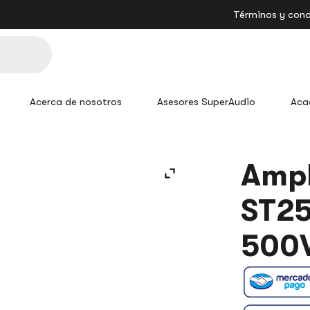
Términos y cond
Acerca de nosotros
Asesores SuperAudio
Aca
AMPLIFICAD
Ampl
AMBIENTAL
ST2500BC
ST2
PRO
DJ
500W
500
CANTIDAD