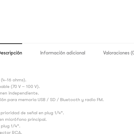
escripción
Información adicional
Valoraciones (
 (4-16 ohms).
nable (70 V – 100 V).
umen independiente.
ción para memoria USB / SD / Bluetooth y radio FM.
prioridad de señal en plug 1/4”.
 en micrófono principal.
plug 1/4”.
nector RCA.