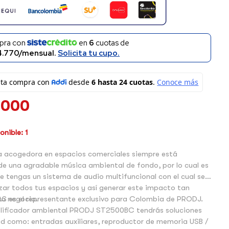
pra con
en
6
cuotas de
4.770/mensual.
Solicita tu cupo.
.000
nible: 1
 acogedora en espacios comerciales siempre está
 una agradable música ambiental de fondo, por lo cual es
 tengas un sistema de audio multifuncional con el cual se
ar todos tus espacios y así generar este impacto tan
tu negocio.
AS es el representante exclusivo para Colombia de PRODJ.
lificador ambiental PRODJ ST2500BC tendrás soluciones
d como: entradas auxiliares, reproductor de memoria USB /