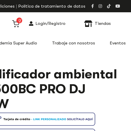
iciones
Política de tratamiento de datos
0
Login/Registro
Tiendas
demia Super Audio
Trabaje con nosotros
Eventos
OR
ificador ambiental
500BC PRO DJ
W