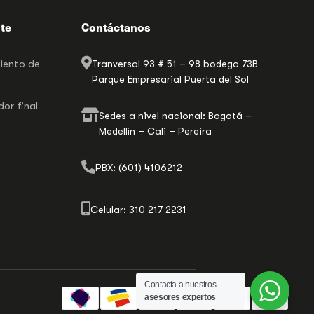
nte
Contáctanos
miento de
Tranversal 93 # 51 – 98 bodega 73B
Parque Empresarial Puerta del Sol
or final
Sedes a nivel nacional: Bogotá –
Medellín – Cali – Pereira
PBX: (601) 4106212
Celular: 310 217 2231
Contacta a nuestros
asesores expertos