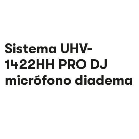
SISTEMA
Sistema UHV-
UHV-
1422HH
1422HH PRO DJ
PRO
DJ
MICRÓFONO
micrófono diadema
DIADEMA
CANTIDAD