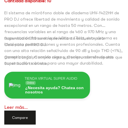
Cantidad disponible: 10
El sistema de micrófono doble de diadema UHV-1422HH de
PRO DJ ofrece libertad de movimiento y calidad de sonido
excepcional en un rango de hasta 50 metros. Con
frecuencias variables en el rango de 460 a 970 MHz y una
respuesta de frecuencia de 40Hz a 17kHz, este sistema es
Super Audio SAS es el representante exclusivo para
ideal para presentaciones y eventos profesionales. Cuenta
Colombia de PRO DJ.
con una alta relación señal/ruido de 90 dB y bajo THD (<1%),
garantizando un sonido claro y preciso, además de una
Compra Legal, Compra seguro, Compra con el respaldo que
construcción robusta para una mayor durabilidad.
Super Audio te ofrece.
TIENDA VIRTUAL SUPER AUDIO
Online
¿Necesita ayuda? Chatea con
nosotros
Leer más...
Compare