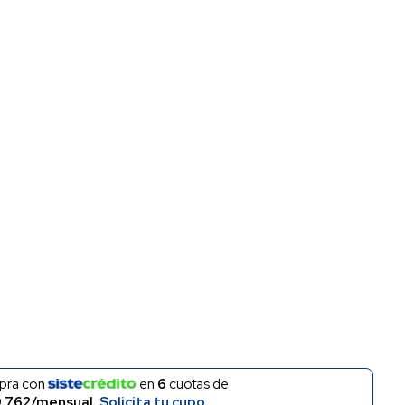
pra con
en
6
cuotas de
.762/mensual.
Solicita tu cupo.