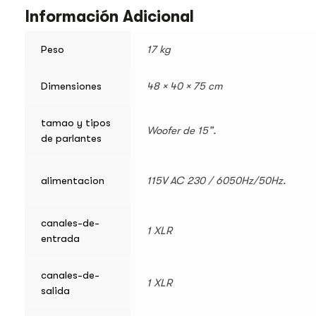
Información Adicional
Peso
17 kg
Dimensiones
48 × 40 × 75 cm
tamao y tipos
Woofer de 15”.
de parlantes
alimentacion
115V AC 230 / 6050Hz/50Hz.
canales-de-
1 XLR
entrada
canales-de-
1 XLR
salida