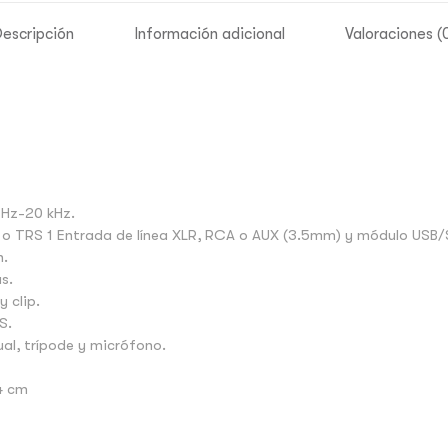
escripción
Información adicional
Valoraciones (
 Hz-20 kHz.
R o TRS 1 Entrada de línea XLR, RCA o AUX (3.5mm) y módulo USB
n.
s.
 clip.
S.
ual, trípode y micrófono.
74 cm