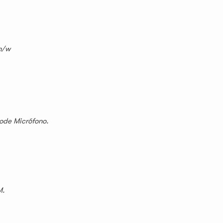
m/w
ode Micrófono.
M.