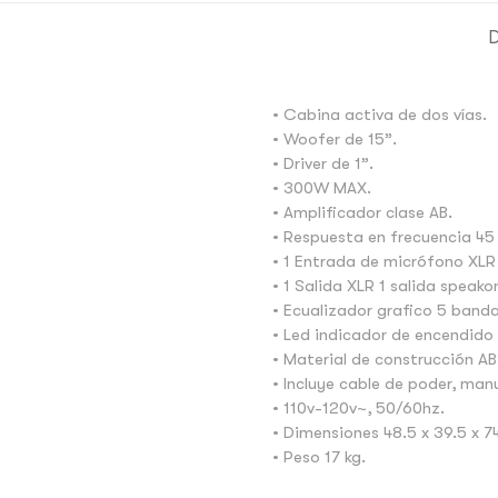
D
• Cabina activa de dos vías.
• Woofer de 15”.
• Driver de 1”.
• 300W MAX.
• Amplificador clase AB.
• Respuesta en frecuencia 45
• 1 Entrada de micrófono XL
• 1 Salida XLR 1 salida speako
• Ecualizador grafico 5 banda
• Led indicador de encendido y
• Material de construcción AB
• Incluye cable de poder, man
• 110v-120v~, 50/60hz.
• Dimensiones 48.5 x 39.5 x 
• Peso 17 kg.