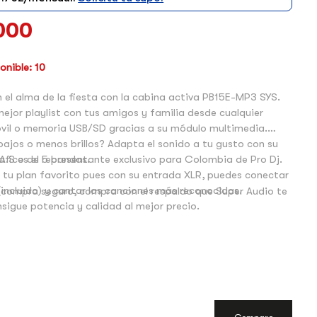
000
nible: 10
 el alma de la fiesta con la cabina activa PB15E-MP3 SYS.
ejor playlist con tus amigos y familia desde cualquier
óvil o memoria USB/SD gracias a su módulo multimedia.
ajos o menos brillos? Adapta el sonido a tu gusto con su
afico de 5 bandas.
A.S es el representante exclusivo para Colombia de Pro Dj.
á tu plan favorito pues con su entrada XLR, puedes conectar
incluido) y cantar las canciones más reconocidas.
 compra seguro, compra con el respaldo que Super Audio te
sigue potencia y calidad al mejor precio.