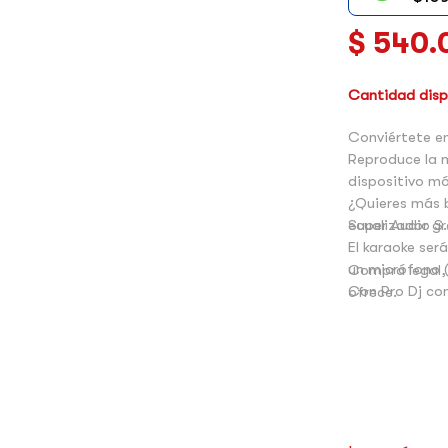
$
540.
Cantidad dispo
Conviértete en
Reproduce la m
dispositivo m
¿Quieres más b
ecualizador gr
Super Audio S.
El karaoke ser
un micrófono (
Compra legal,
Con Pro Dj con
ofrece.