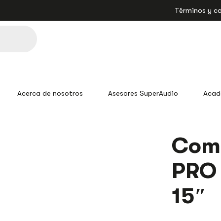
Términos y c
Acerca de nosotros
Asesores SuperAudio
Acad
COMBO
Com
PB15E-
MP3
PRO 
SYS
PRO
DJ
15″
CABINA
ACTIVA
15"